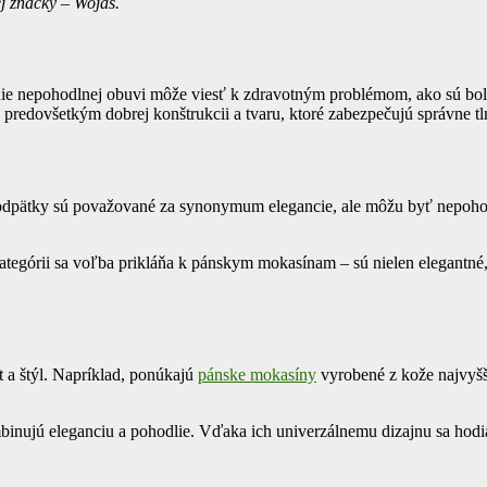
j značky – Wojas.
ie nepohodlnej obuvi môže viesť k zdravotným problémom, ako sú boles
a predovšetkým dobrej konštrukcii a tvaru, ktoré zabezpečujú správne 
odpätky sú považované za synonymum elegancie, ale môžu byť nepohodl
ategórii sa voľba prikláňa k pánskym mokasínam – sú nielen elegantné,
 a štýl. Napríklad, ponúkajú
pánske mokasíny
vyrobené z kože najvyšše
nujú eleganciu a pohodlie. Vďaka ich univerzálnemu dizajnu sa hod