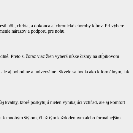
ti nôh, chrbta, a dokonca aj chronické choroby kĺbov. Pri výbere
tlmenie nárazov a podporu pre nohu.
né. Preto si čoraz viac žien vyberá nízke čižmy na stĺpikovom
 ale aj pohodlné a univerzálne. Skvele sa hodia ako k formálnym, tak
j kvality, ktoré poskytujú nielen vynikajúci vzhľad, ale aj komfort
ia k mnohým štýlom, či už tým každodenným alebo formálnejším.