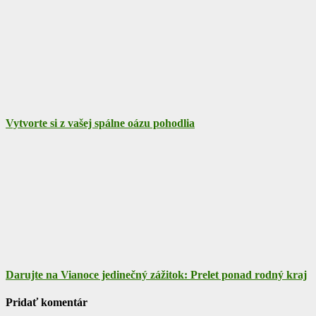
Vytvorte si z vašej spálne oázu pohodlia
Darujte na Vianoce jedinečný zážitok: Prelet ponad rodný kraj
Pridať komentár