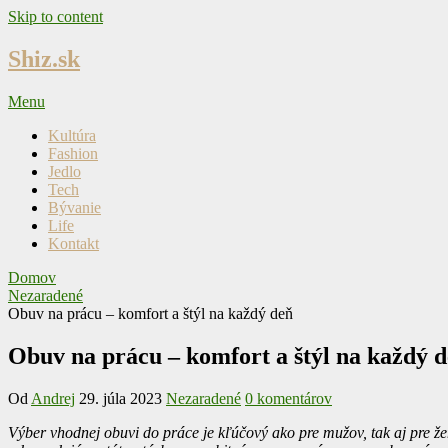
Skip to content
Shiz.sk
Menu
Kultúra
Fashion
Jedlo
Tech
Bývanie
Life
Kontakt
Domov
Nezaradené
Obuv na prácu – komfort a štýl na každý deň
Obuv na prácu – komfort a štýl na každý 
Od
Andrej
29. júla 2023
Nezaradené
0 komentárov
Výber vhodnej obuvi do práce je kľúčový ako pre mužov, tak aj pre že