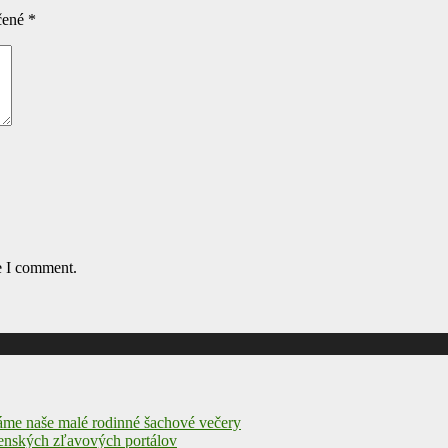
čené
*
e I comment.
máme naše malé rodinné šachové večery
enských zľavových portálov