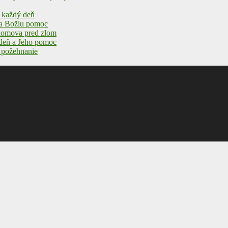
a každý deň
y a Božiu pomoc
 domova pred zlom
 deň a Jeho pomoc
a požehnanie