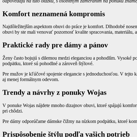
odpovedajú na tú
to otázku, s osobitným zameraním na ponuku známe
Komfort neznamená kompromis
Najdôležitejším aspektom obuvi do práce je komfort. Dlhodobé nosen
obuvi by ste mali venovať pozornosť kvalite spracovania, materiálu, 
Praktické rady pre dámy a pánov
Ženy často bojujú s dilemou medzi eleganciou a pohodlím. Vysoké p
podpätku, ktoré sú pohodlné a zároveň štýlové.
Pre mužov je kľúčové spojenie elegancie s jednoduchosťou. V tejto k
aj menej formálnym odevom.
Trendy a návrhy z ponuky Wojas
V ponuke Wojas nájdete mnoho dizajnov obuvi, ktoré spájajú komfort
pri chôdzi.
Pre dámy odporúčame dámske čižmy na nízkom podpätku, ktoré kombi
Prispôsobenie štýlu podľa vašich potrieb