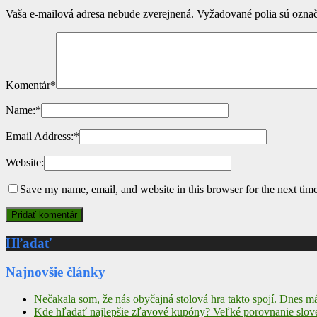
Vaša e-mailová adresa nebude zverejnená.
Vyžadované polia sú ozna
Komentár
*
Name:
*
Email Address:
*
Website:
Save my name, email, and website in this browser for the next tim
Hľadať
Najnovšie články
Nečakala som, že nás obyčajná stolová hra takto spojí. Dnes 
Kde hľadať najlepšie zľavové kupóny? Veľké porovnanie slov