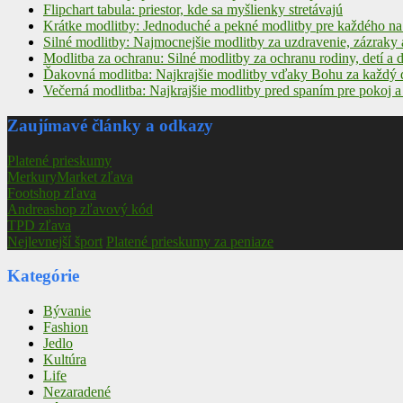
Flipchart tabula: priestor, kde sa myšlienky stretávajú
Krátke modlitby: Jednoduché a pekné modlitby pre každého n
Silné modlitby: Najmocnejšie modlitby za uzdravenie, zázrak
Modlitba za ochranu: Silné modlitby za ochranu rodiny, detí a
Ďakovná modlitba: Najkrajšie modlitby vďaky Bohu za každý
Večerná modlitba: Najkrajšie modlitby pred spaním pre pokoj 
Zaujímavé články a odkazy
Platené prieskumy
MerkuryMarket zľava
Footshop zľava
Andreashop zľavový kód
TPD zľava
Nejlevnejší šport
Platené prieskumy za peniaze
Kategórie
Bývanie
Fashion
Jedlo
Kultúra
Life
Nezaradené