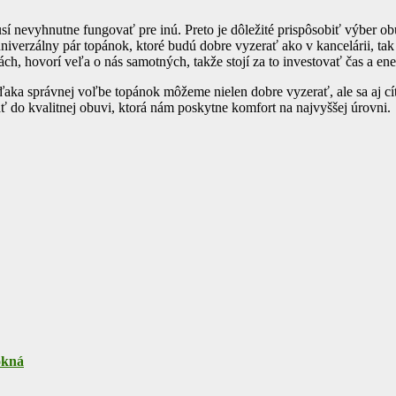
usí nevyhnutne fungovať pre inú. Preto je dôležité prispôsobiť výber o
niverzálny pár topánok, ktoré budú dobre vyzerať ako v kancelárii, tak
h, hovorí veľa o nás samotných, takže stojí za to investovať čas a ene
aka správnej voľbe topánok môžeme nielen dobre vyzerať, ale sa aj cí
ovať do kvalitnej obuvi, ktorá nám poskytne komfort na najvyššej úrovni.
okná