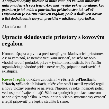
Aj najväčší obytný priestor sa môže zdať pri veľkom množstve
nahromadených vecí tesný. Ako mať všetko pekne upratané, keď
priestoru je tak málo a potrebného príslušenstva tak veľa?
Odpoveďou je využitie rôznych regálov, políc a úložných boxov
a tiež dodržiavanie nových pravidiel v udržiavaní poriadku.
Ako teda na to?
Upracte skladovacie priestory s kovovým
regálom
Komora, špajza a pivnica predstavujú gro skladovacích priestorov.
Ak sa vám zdá, že nemáte veci kam ukladať, najskôr by bolo
vhodné urobiť poriadok práve v týchto miestnostiach. Pre ľahšiu
organizáciu je vhodné pridať nové regály, prípadne nadstaviť už
existujúce.
Kovové regály
dokážete zaobstarať
v rôznych veľkostiach,
šírkach, výškach i hĺbkach
, takže vám stačí i menší vysoký regál
a nový úložný priestor je na svete. Napriek vysokej nosnosti políc,
veci usporadúvajte od najťažších na spodných policiach smerom
nahor k tým najľahším. Nezabudnite si všetko systematicky označiť
a regál pripevniť pre lepšiu stabilitu k stene.