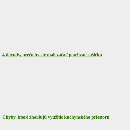
4 dôvody, prečo by ste mali začať používať sušičku
Chyby, ktoré zhoršujú využitie kuchynského priestoru