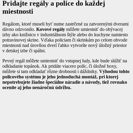
Pridajte regály a police do každej
miestnosti
Regálom, ktoré museli byť nutne zastrčené za zatvorenými dverami
dávno odzvonilo.
Kovové regály
môžete umiestniť do obývacej
izby ako knižnicu v industriálnom štýle alebo do kuchyne namiesto
potravinovej skrine. Vďaka policiam či skrinkám po celom obvode
miestnosti nad úrovňou dverí ľahko vytvoríte nový úložný priestor
v detskej izbe či spálni.
Pevný regál môžete umiestniť do vstupnej haly, kde bude slúžiť na
odkladanie topánok. Ak pridáte viacero políc, či úložné boxy,
môžete si tam odkladať rôzne drobnosti i dáždniky.
Výhodou tohto
policového systému je jeho jednoduchá montáž, pri ktorej
nepotrebujete žiadne špeciálne náradie a návody, tiež rovnako
oceníte aj jeho nenáročnú údržbu.