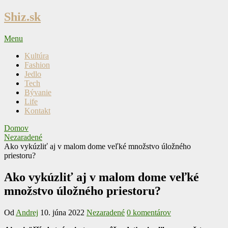
Skip
Shiz.sk
to
content
Menu
Kultúra
Fashion
Jedlo
Tech
Bývanie
Life
Kontakt
Domov
Nezaradené
Ako vykúzliť aj v malom dome veľké množstvo úložného
priestoru?
Ako vykúzliť aj v malom dome veľké
množstvo úložného priestoru?
Od
Andrej
10. júna 2022
Nezaradené
0 komentárov