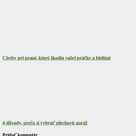
Chyby pri praní, ktoré škodia vašej práčke a bielizni
4 dôvody, prečo si vybrať plechovú garáž
Pridať komentár