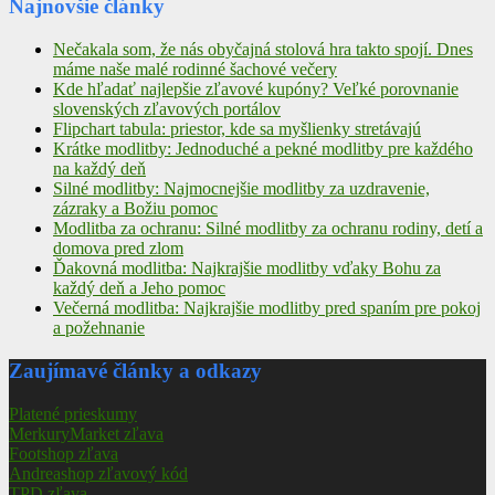
Najnovšie články
Nečakala som, že nás obyčajná stolová hra takto spojí. Dnes
máme naše malé rodinné šachové večery
Kde hľadať najlepšie zľavové kupóny? Veľké porovnanie
slovenských zľavových portálov
Flipchart tabula: priestor, kde sa myšlienky stretávajú
Krátke modlitby: Jednoduché a pekné modlitby pre každého
na každý deň
Silné modlitby: Najmocnejšie modlitby za uzdravenie,
zázraky a Božiu pomoc
Modlitba za ochranu: Silné modlitby za ochranu rodiny, detí a
domova pred zlom
Ďakovná modlitba: Najkrajšie modlitby vďaky Bohu za
každý deň a Jeho pomoc
Večerná modlitba: Najkrajšie modlitby pred spaním pre pokoj
a požehnanie
Zaujímavé články a odkazy
Platené prieskumy
MerkuryMarket zľava
Footshop zľava
Andreashop zľavový kód
TPD zľava