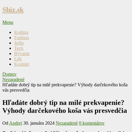
Skip
Shiz.sk
to
content
Menu
Kultúra
Fashion
Jedlo
Tech
Bývanie
Life
Kontakt
Domov
Nezaradené
Hľadáte dobrý tip na milé prekvapenie? Výhody darčekového koša
vás presvedčia
Hľadáte dobrý tip na milé prekvapenie?
Výhody darčekového koša vás presvedčia
Od
Andrej
30. januára 2024
Nezaradené
0 komentárov