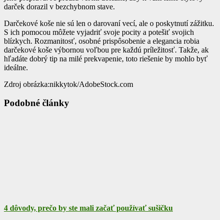
darček dorazil v bezchybnom stave.
Darčekové koše nie sú len o darovaní vecí, ale o poskytnutí zážitku.
S ich pomocou môžete vyjadriť svoje pocity a potešiť svojich
blízkych. Rozmanitosť, osobné prispôsobenie a elegancia robia
darčekové koše výbornou voľbou pre každú príležitosť. Takže, ak
hľadáte dobrý tip na milé prekvapenie, toto riešenie by mohlo byť
ideálne.
Zdroj obrázka:nikkytok/AdobeStock.com
Podobné články
4 dôvody, prečo by ste mali začať používať sušičku