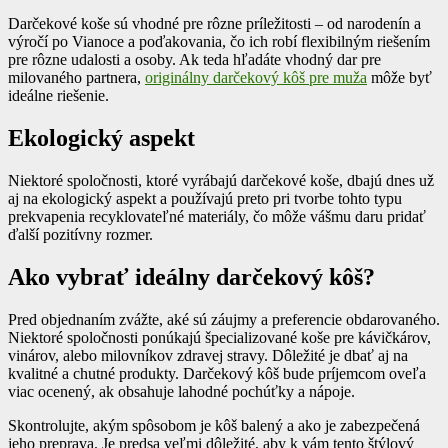
Darčekové koše sú vhodné pre rôzne príležitosti – od narodenín a
výročí po Vianoce a poďakovania, čo ich robí flexibilným riešením
pre rôzne udalosti a osoby. Ak teda hľadáte vhodný dar pre
milovaného partnera,
originálny darčekový kôš pre muža
môže byť
ideálne riešenie.
Ekologický aspekt
Niektoré spoločnosti, ktoré vyrábajú darčekové koše, dbajú dnes už
aj na ekologický aspekt a používajú preto pri tvorbe tohto typu
prekvapenia recyklovateľné materiály, čo môže vášmu daru pridať
ďalší pozitívny rozmer.
Ako vybrať ideálny darčekový kôš?
Pred objednaním zvážte, aké sú záujmy a preferencie obdarovaného.
Niektoré spoločnosti ponúkajú špecializované koše pre kávičkárov,
vinárov, alebo milovníkov zdravej stravy. Dôležité je dbať aj na
kvalitné a chutné produkty. Darčekový kôš bude príjemcom oveľa
viac ocenený, ak obsahuje lahodné pochúťky a nápoje.
Skontrolujte, akým spôsobom je kôš balený a ako je zabezpečená
jeho preprava. Je predsa veľmi dôležité, aby k vám tento štýlový