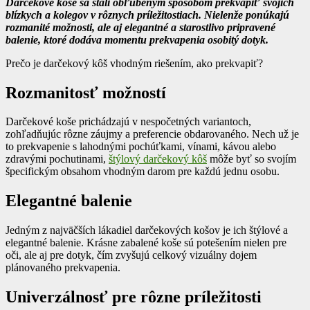
Darčekové koše sa stali obľúbeným spôsobom prekvapiť svojich
blízkych a kolegov v rôznych príležitostiach. Nielenže ponúkajú
rozmanité možnosti, ale aj elegantné a starostlivo pripravené
balenie, ktoré dodáva momentu prekvapenia osobitý dotyk.
Prečo je darčekový kôš vhodným riešením, ako prekvapiť?
Rozmanitosť možností
Darčekové koše prichádzajú v nespočetných variantoch,
zohľadňujúc rôzne záujmy a preferencie obdarovaného. Nech už je
to prekvapenie s lahodnými pochúťkami, vínami, kávou alebo
zdravými pochutinami,
štýlový darčekový kôš
môže byť so svojím
špecifickým obsahom vhodným darom pre každú jednu osobu.
Elegantné balenie
Jedným z najväčších lákadiel darčekových košov je ich štýlové a
elegantné balenie. Krásne zabalené koše sú potešením nielen pre
oči, ale aj pre dotyk, čím zvyšujú celkový vizuálny dojem
plánovaného prekvapenia.
Univerzálnosť pre rôzne príležitosti