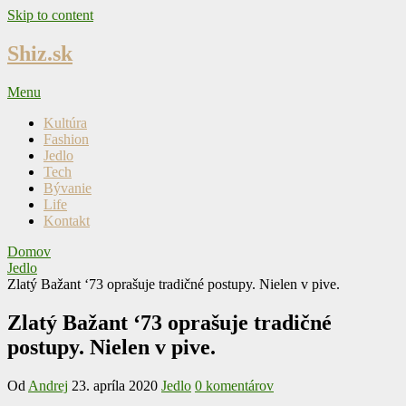
Skip to content
Shiz.sk
Menu
Kultúra
Fashion
Jedlo
Tech
Bývanie
Life
Kontakt
Domov
Jedlo
Zlatý Bažant ‘73 oprašuje tradičné postupy. Nielen v pive.
Zlatý Bažant ‘73 oprašuje tradičné
postupy. Nielen v pive.
Od
Andrej
23. apríla 2020
Jedlo
0 komentárov