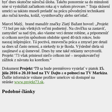
byť dnes skutočne náročná úloha. Takéto ponorenie sa do minulosti
sme si vyskúšali začiatkom roka aj v našom pivovare.“ Traja skúsení
umelci sa takisto museli preladiť na prácu pôvodnými technikami
ako ručná kresba, koláž, vystrihovačky alebo sieťotlač.
Marcel Malý, brand manažér značky Zlatý Bažant hovorí: „Projekt
‘73 bol pre nás všetkých veľmi podnetný. Na chvíľku sa zastaviť,
zamyslieť sa nad tým, ako vlastne veci denne robíme, a pripomenúť
si celkom novým spôsobom obdobie spred 40-tich rokov, bolo
naozaj inšpirujúce. Tá poctivá, mravenčia práca a zmysel pre detail
sa dnes už často nenosí, a niekedy to je škoda. Výsledné diela sú
zaujímavé a aj úsmevné. Dnes by sme také reklamy nevytvorili.
Projekt ‘73 však priniesol niečo celkom iné – neopakovateľný
zážitok z návratu ku koreňom.“
Dokument
Projekt ‘73
sa bude premiérovo vysielať v piatok
15.
júla 2016 o 20.10 hod na TV Dajto
a
o polnoci na TV Markíza
.
Ďalšie informácie vrátane profilov umelcov sú dostupné na
stránke
www.projekt73.sk
.
Podobné články