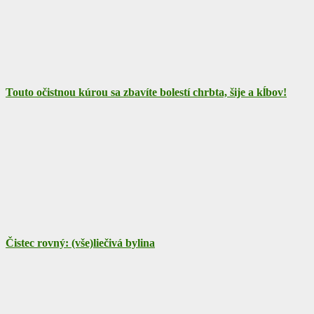
Touto očistnou kúrou sa zbavíte bolestí chrbta, šije a kĺbov!
Čistec rovný: (vše)liečivá bylina