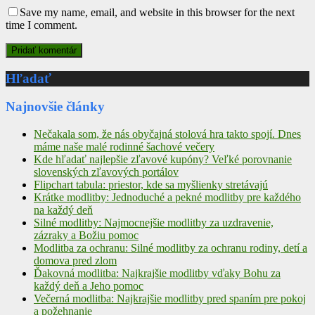
Save my name, email, and website in this browser for the next
time I comment.
Hľadať
Najnovšie články
Nečakala som, že nás obyčajná stolová hra takto spojí. Dnes
máme naše malé rodinné šachové večery
Kde hľadať najlepšie zľavové kupóny? Veľké porovnanie
slovenských zľavových portálov
Flipchart tabula: priestor, kde sa myšlienky stretávajú
Krátke modlitby: Jednoduché a pekné modlitby pre každého
na každý deň
Silné modlitby: Najmocnejšie modlitby za uzdravenie,
zázraky a Božiu pomoc
Modlitba za ochranu: Silné modlitby za ochranu rodiny, detí a
domova pred zlom
Ďakovná modlitba: Najkrajšie modlitby vďaky Bohu za
každý deň a Jeho pomoc
Večerná modlitba: Najkrajšie modlitby pred spaním pre pokoj
a požehnanie