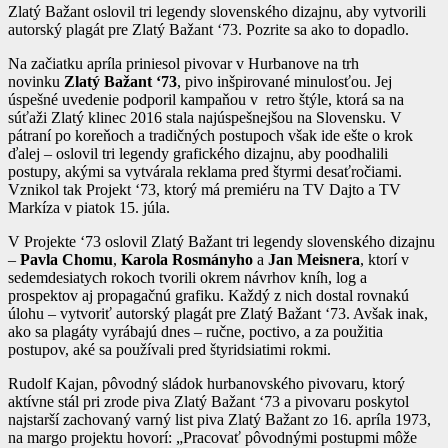
Zlatý Bažant oslovil tri legendy slovenského dizajnu, aby vytvorili
autorský plagát pre Zlatý Bažant ‘73. Pozrite sa ako to dopadlo.
Na začiatku apríla priniesol pivovar v Hurbanove na trh
novinku
Zlatý Bažant ‘73
, pivo inšpirované minulosťou. Jej
úspešné uvedenie podporil kampaňou v retro štýle, ktorá sa na
súťaži Zlatý klinec 2016 stala najúspešnejšou na Slovensku. V
pátraní po koreňoch a tradičných postupoch však ide ešte o krok
ďalej – oslovil tri legendy grafického dizajnu, aby poodhalili
postupy, akými sa vytvárala reklama pred štyrmi desaťročiami.
Vznikol tak Projekt ‘73, ktorý má premiéru na TV Dajto a TV
Markíza v piatok 15. júla.
V Projekte ‘73 oslovil Zlatý Bažant tri legendy slovenského dizajnu
–
Pavla Chomu
,
Karola Rosmányho
a
Jan Meisnera
, ktorí v
sedemdesiatych rokoch tvorili okrem návrhov kníh, log a
prospektov aj propagačnú grafiku. Každý z nich dostal rovnakú
úlohu – vytvoriť autorský plagát pre Zlatý Bažant ‘73. Avšak inak,
ako sa plagáty vyrábajú dnes – ručne, poctivo, a za použitia
postupov, aké sa používali pred štyridsiatimi rokmi.
Rudolf Kajan, pôvodný sládok hurbanovského pivovaru, ktorý
aktívne stál pri zrode piva Zlatý Bažant ‘73 a pivovaru poskytol
najstarší zachovaný varný list piva Zlatý Bažant zo 16. apríla 1973,
na margo projektu hovorí: „Pracovať pôvodnými postupmi môže