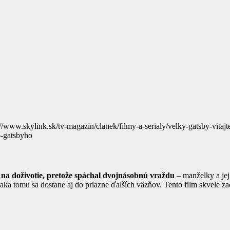
://www.skylink.sk/tv-magazin/clanek/filmy-a-serialy/velky-gatsby-vitajt
o-gatsbyho
 na doživotie, pretože spáchal dvojnásobnú vraždu
– manželky a jej
ka tomu sa dostane aj do priazne ďalších väzňov. Tento film skvele z