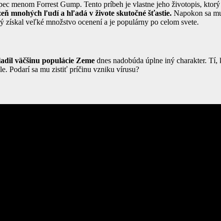
pec menom Forrest Gump. Tento príbeh je vlastne jeho životopis, ktorý
zeň mnohých ľudí a hľadá v živote skutočné šťastie.
Napokon sa mu 
orý získal veľké množstvo ocenení a je populárny po celom svete.
adil väčšinu populácie Zeme
dnes nadobúda úplne iný charakter. Tí, 
e. Podarí sa mu zistiť príčinu vzniku vírusu?