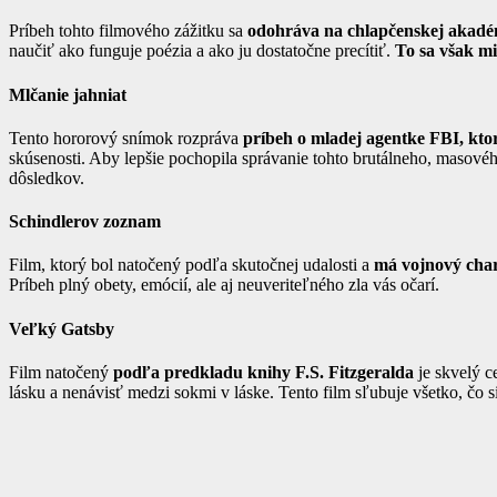
Príbeh tohto filmového zážitku sa
odohráva na chlapčenskej akadé
naučiť ako funguje poézia a ako ju dostatočne precítiť.
To sa však mi
Mlčanie jahniat
Tento hororový snímok rozpráva
príbeh o mladej agentke FBI, kto
skúsenosti. Aby lepšie pochopila správanie tohto brutálneho, masové
dôsledkov.
Schindlerov zoznam
Film, ktorý bol natočený podľa skutočnej udalosti a
má vojnový char
Príbeh plný obety, emócií, ale aj neuveriteľného zla vás očarí.
Veľký Gatsby
Film natočený
podľa predkladu knihy F.S. Fitzgeralda
je skvelý c
lásku a nenávisť medzi sokmi v láske. Tento film sľubuje všetko, čo s