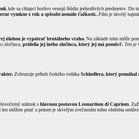
mii,
kde sa chlapci horlivo venujú štúdiu jednotlivých predmetov. Do 
erne vymkne z rúk a spôsobí nemálo ťažkostí.
..Film je skvelý najm
rej úlohou je vypátrať brutálneho vraha.
Na základe toho môže pomô
ho zločinca,
pridelia jej iného zločinca, ktorý jej má pomôcť.
Ten je 
akter.
Zobrazuje príbeh českého rodáka
Schindlera, ktorý pomáhal
elovečerný snímok s
hlavnou postavou Leonardom di Capriom
. Zaž
i len môžete priať a pritom je skvelým zvečnením tohto obdobia nedávne