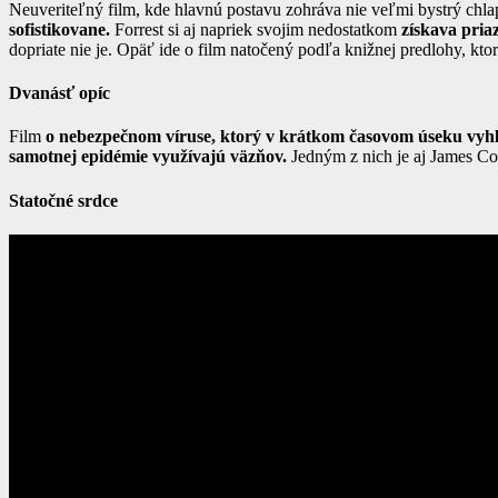
Neuveriteľný film, kde hlavnú postavu zohráva nie veľmi bystrý chla
sofistikovane.
Forrest si aj napriek svojim nedostatkom
získava pria
dopriate nie je. Opäť ide o film natočený podľa knižnej predlohy, kt
Dvanásť opíc
Film
o nebezpečnom víruse, ktorý v krátkom časovom úseku vyhl
samotnej epidémie využívajú väzňov.
Jedným z nich je aj James Col
Statočné srdce