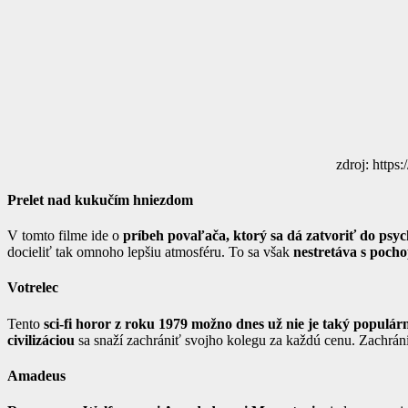
zdroj: https
Prelet nad kukučím hniezdom
V tomto filme ide o
príbeh povaľača, ktorý sa dá zatvoriť do psyc
docieliť tak omnoho lepšiu atmosféru. To sa však
nestretáva s poch
Votrelec
Tento
sci-fi horor z roku 1979 možno dnes už nie je taký populárn
civilizáciou
sa snaží zachrániť svojho kolegu za každú cenu. Zachrá
Amadeus