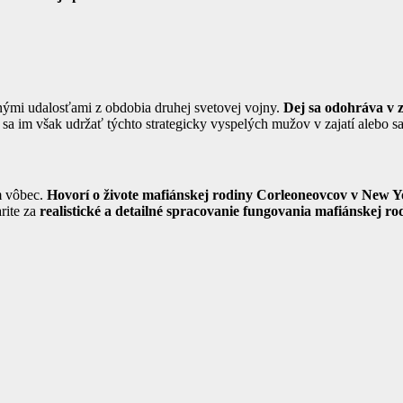
nými udalosťami z obdobia druhej svetovej vojny.
Dej sa odohráva v 
sa im však udržať týchto strategicky vyspelých mužov v zajatí alebo sa
m vôbec.
Hovorí o živote mafiánskej rodiny Corleoneovcov v New 
arite za
realistické a detailné spracovanie fungovania mafiánskej ro