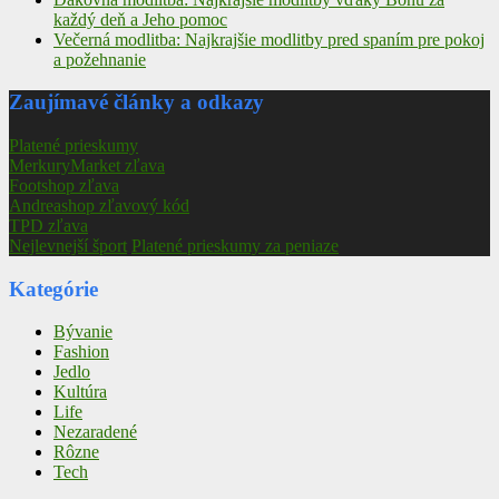
každý deň a Jeho pomoc
Večerná modlitba: Najkrajšie modlitby pred spaním pre pokoj
a požehnanie
Zaujímavé články a odkazy
Platené prieskumy
MerkuryMarket zľava
Footshop zľava
Andreashop zľavový kód
TPD zľava
Nejlevnejší šport
Platené prieskumy za peniaze
Kategórie
Bývanie
Fashion
Jedlo
Kultúra
Life
Nezaradené
Rôzne
Tech