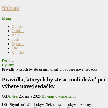
Skip
Shiz.sk
to
content
Menu
Kultúra
Fashion
Jedlo
Tech
Bývanie
Life
Kontakt
Domov
Bývanie
Pravidlá, ktorých by ste sa mali držať pri výbere novej sedačky
Pravidlá, ktorých by ste sa mali držať pri
výbere novej sedačky
Od
Andrej
25. mája 2020
Bývanie
0 komentárov
Dôležitými súčasťami obývačiek nie sú len obývacie steny a