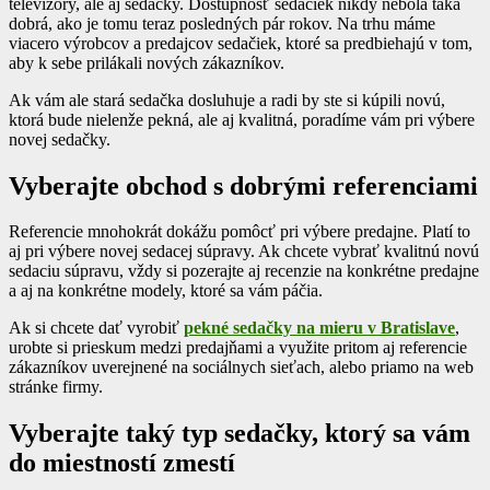
televízory, ale aj sedačky. Dostupnosť sedačiek nikdy nebola taká
dobrá, ako je tomu teraz posledných pár rokov. Na trhu máme
viacero výrobcov a predajcov sedačiek, ktoré sa predbiehajú v tom,
aby k sebe prilákali nových zákazníkov.
Ak vám ale stará sedačka dosluhuje a radi by ste si kúpili novú,
ktorá bude nielenže pekná, ale aj kvalitná, poradíme vám pri výbere
novej sedačky.
Vyberajte obchod s dobrými referenciami
Referencie mnohokrát dokážu pomôcť pri výbere predajne. Platí to
aj pri výbere novej sedacej súpravy. Ak chcete vybrať kvalitnú novú
sedaciu súpravu, vždy si pozerajte aj recenzie na konkrétne predajne
a aj na konkrétne modely, ktoré sa vám páčia.
Ak si chcete dať vyrobiť
pekné sedačky na mieru v Bratislave
,
urobte si prieskum medzi predajňami a využite pritom aj referencie
zákazníkov uverejnené na sociálnych sieťach, alebo priamo na web
stránke firmy.
Vyberajte taký typ sedačky, ktorý sa vám
do miestností zmestí