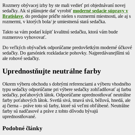
Rozmery obývacej izby by ste mali vedieť pri objednávaní novej
sedačky. Ak si plánujete dať vyrobiť
moderné sedacie súpravy v
Bratislave
, do predajne príďte nielen s rozmermi miestnosti, ale aj s
rozmermi, v ktorých bola/ je umiestnená stará sedačka.
Takto sa vám podarí kúpiť kvalitnú sedačku, ktorá vám bude
rozmerovo vyhovovať.
Do veľkých obývačiek odporúčame predovšetkým moderné účkové
sedačky. Do garsóniek rozkladacie pohovky. Najpredávanejšími sú
ale rohové sedačky.
Uprednostňujte neutrálne farby
Okrem výberu obchodu s dobrými referenciami a výberu vhodného
typu sedačky odporúčame pri výbere sedačky zohľadňovať aj farbu
sedačky, poťahových látok. Odporúčame uprednostňovať neutrálne
farby poťahových látok. Svetlá sivá, tmavá sivá, béžová, hnedá, ale
aj čierna – práve toto sú farby, ktoré sú veľmi obľúbené. Neutrálne
farby sú nadčasové a práve z tohto dôvodu bývajú
uprednostňované.
Podobné články