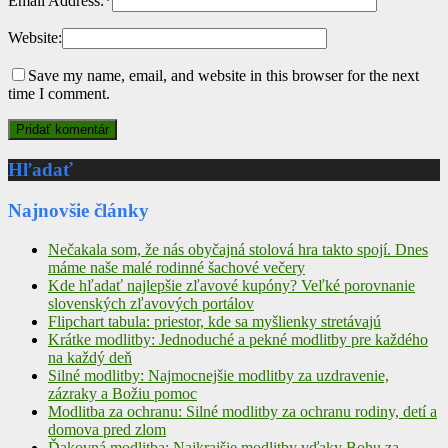
Email Address:
*
Website:
Save my name, email, and website in this browser for the next
time I comment.
Hľadať
Najnovšie články
Nečakala som, že nás obyčajná stolová hra takto spojí. Dnes
máme naše malé rodinné šachové večery
Kde hľadať najlepšie zľavové kupóny? Veľké porovnanie
slovenských zľavových portálov
Flipchart tabula: priestor, kde sa myšlienky stretávajú
Krátke modlitby: Jednoduché a pekné modlitby pre každého
na každý deň
Silné modlitby: Najmocnejšie modlitby za uzdravenie,
zázraky a Božiu pomoc
Modlitba za ochranu: Silné modlitby za ochranu rodiny, detí a
domova pred zlom
Ďakovná modlitba: Najkrajšie modlitby vďaky Bohu za