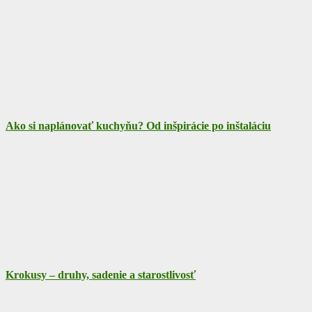
Ako si naplánovať kuchyňu? Od inšpirácie po inštaláciu
Krokusy – druhy, sadenie a starostlivosť