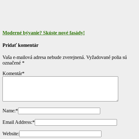
Moderné bývanie? Skúste nové fasády!
Pridať komentár
Vaša e-mailová adresa nebude zverejnená.
Vyžadované polia sú
označené
*
Komentár
*
Name:
*
Email Address:
*
Website: