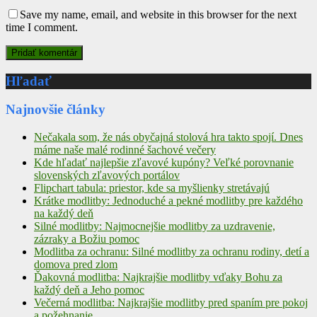
Save my name, email, and website in this browser for the next
time I comment.
Hľadať
Najnovšie články
Nečakala som, že nás obyčajná stolová hra takto spojí. Dnes
máme naše malé rodinné šachové večery
Kde hľadať najlepšie zľavové kupóny? Veľké porovnanie
slovenských zľavových portálov
Flipchart tabula: priestor, kde sa myšlienky stretávajú
Krátke modlitby: Jednoduché a pekné modlitby pre každého
na každý deň
Silné modlitby: Najmocnejšie modlitby za uzdravenie,
zázraky a Božiu pomoc
Modlitba za ochranu: Silné modlitby za ochranu rodiny, detí a
domova pred zlom
Ďakovná modlitba: Najkrajšie modlitby vďaky Bohu za
každý deň a Jeho pomoc
Večerná modlitba: Najkrajšie modlitby pred spaním pre pokoj
a požehnanie