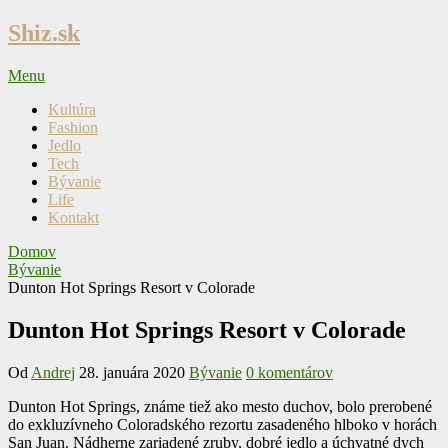
Skip
Shiz.sk
to
content
Menu
Kultúra
Fashion
Jedlo
Tech
Bývanie
Life
Kontakt
Domov
Bývanie
Dunton Hot Springs Resort v Colorade
Dunton Hot Springs Resort v Colorade
Od
Andrej
28. januára 2020
Bývanie
0 komentárov
Dunton Hot Springs, známe tiež ako mesto duchov, bolo prerobené
do exkluzívneho Coloradského rezortu zasadeného hlboko v horách
San Juan. Nádherne zariadené zruby, dobré jedlo a úchvatné dych