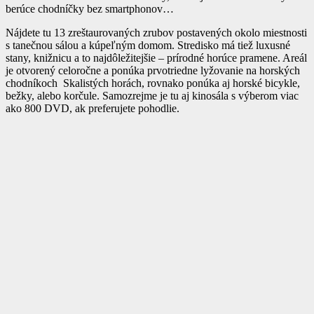
berúce chodníčky bez smartphonov…
Nájdete tu 13 zreštaurovaných zrubov postavených okolo miestnosti
s tanečnou sálou a kúpeľným domom. Stredisko má tiež luxusné
stany, knižnicu a to najdôležitejšie – prírodné horúce pramene. Areál
je otvorený celoročne a ponúka prvotriedne lyžovanie na horských
chodníkoch Skalistých horách, rovnako ponúka aj horské bicykle,
bežky, alebo korčule. Samozrejme je tu aj kinosála s výberom viac
ako 800 DVD, ak preferujete pohodlie.