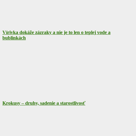
Vírivka dokáže zázraky a nie je to len o teplej vode a
bublinkách
Krokusy – druhy, sadenie a starostlivosť